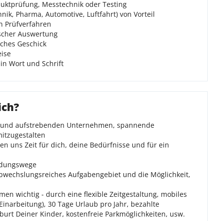
duktprüfung, Messtechnik oder Testing
nik, Pharma, Automotive, Luftfahrt) von Vorteil
n Prüfverfahren
ischer Auswertung
iches Geschick
eise
in Wort und Schrift
ich?
nen und aufstrebenden Unternehmen, spannende
itzugestalten
n uns Zeit für dich, deine Bedürfnisse und für ein
eidungswege
 abwechslungsreiches Aufgabengebiet und die Möglichkeit,
men wichtig - durch eine flexible Zeitgestaltung, mobiles
inarbeitung), 30 Tage Urlaub pro Jahr, bezahlte
eburt Deiner Kinder, kostenfreie Parkmöglichkeiten, usw.