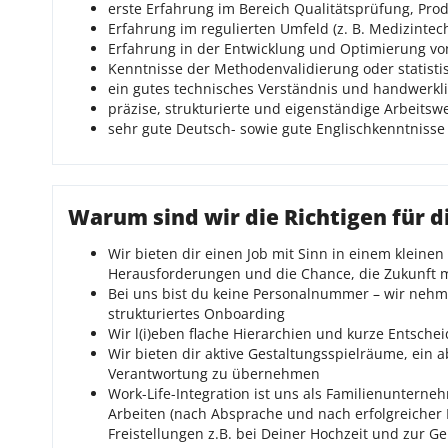
erste Erfahrung im Bereich Qualitätsprüfung, Pro
Erfahrung im regulierten Umfeld (z. B. Medizintech
Erfahrung in der Entwicklung und Optimierung vo
Kenntnisse der Methodenvalidierung oder statist
ein gutes technisches Verständnis und handwerkl
präzise, strukturierte und eigenständige Arbeitsw
sehr gute Deutsch- sowie gute Englischkenntnisse 
Warum sind wir die Richtigen für d
Wir bieten dir einen Job mit Sinn in einem klei
Herausforderungen und die Chance, die Zukunft m
Bei uns bist du keine Personalnummer – wir nehme
strukturiertes Onboarding
Wir l(i)eben flache Hierarchien und kurze Entsch
Wir bieten dir aktive Gestaltungsspielräume, ein
Verantwortung zu übernehmen
Work-Life-Integration ist uns als Familienunterneh
Arbeiten (nach Absprache und nach erfolgreicher E
Freistellungen z.B. bei Deiner Hochzeit und zur G