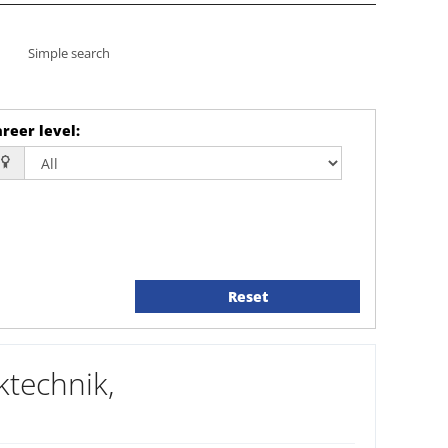
Simple search
reer level
:
Reset
ktechnik,