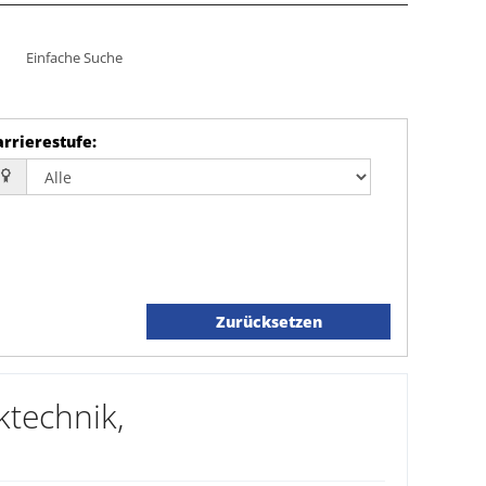
Einfache Suche
arrierestufe
:
Zurücksetzen
ktechnik,